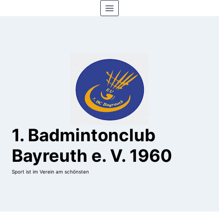
Zum
Inhalt
springen
1. Badmintonclub
Bayreuth e. V. 1960
Sport ist im Verein am schönsten