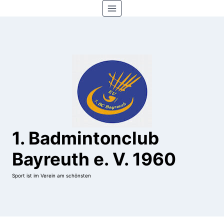
Zum
Inhalt
springen
1. Badmintonclub
Bayreuth e. V. 1960
Sport ist im Verein am schönsten