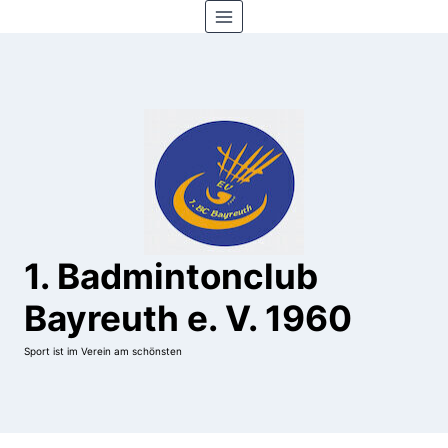
Zum
Inhalt
springen
1. Badmintonclub
Bayreuth e. V. 1960
Sport ist im Verein am schönsten