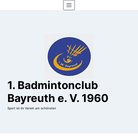
Zum
Inhalt
springen
1. Badmintonclub
Bayreuth e. V. 1960
Sport ist im Verein am schönsten