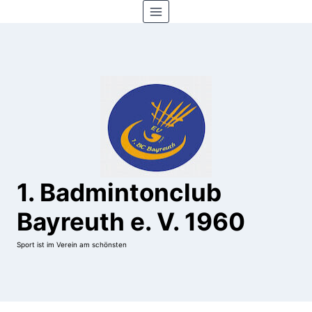
Zum
Inhalt
springen
1. Badmintonclub
Bayreuth e. V. 1960
Sport ist im Verein am schönsten