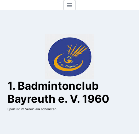
Zum
Inhalt
springen
1. Badmintonclub
Bayreuth e. V. 1960
Sport ist im Verein am schönsten